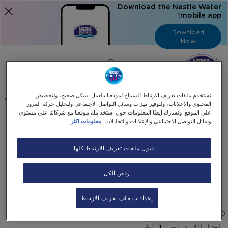
Download the Nestle Water
mobile app!
Download
Now
Language
عربي
البحث
نستخدم ملفات تعريف الارتباط للسماح لموقعنا بالعمل بشكل صحيح، ولتخصيص
المحتوى والإعلانات، ولتوفير ميزات وسائل التواصل الاجتماعي ولتحليل حركة المرور
على الموقع. ونشارك أيضًا المعلومات حول استخدامك موقعنا مع شركائنا على مستوى
وسائل التواصل الاجتماعي والإعلانات والتحليلات.
معلومات اكثر
الرئيسية
اشحن رصيد المحفظة الالكترونية
المحفظة الإلكترونية 150 درهم
قبول ملفات تعريف الارتباط كلها
Skip
Skip
to
رفض الكل
المحفظة الإلكترونية 150 درهم
the
to
end
the
AED 150 Top Up E-Wallet Card
إعدادات ملف تعريف الارتباط
beginning
of
the
of
١٥٠٫٠٠AED
-
images
the
+