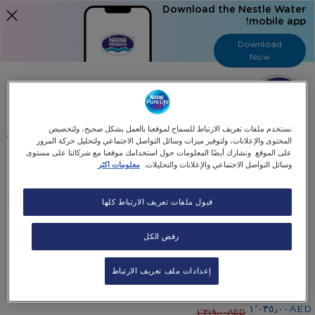
Download the Nestle Water
mobile app!
Download
Now
Language
عربي
البحث
نستخدم ملفات تعريف الارتباط للسماح لموقعنا بالعمل بشكل صحيح، ولتخصيص
المحتوى والإعلانات، ولتوفير ميزات وسائل التواصل الاجتماعي ولتحليل حركة المرور
على الموقع. ونشارك أيضًا المعلومات حول استخدامك موقعنا مع شركائنا على مستوى
وسائل التواصل الاجتماعي والإعلانات والتحليلات.
معلومات اكثر
الرئيسية
العروض
اللون الرمادي – موزع مياه فيليبس بتحميل سفلي مع تعقيم بالأشعة
قبول ملفات تعريف الارتباط كلها
فوق البنفسجية + 20 زجاجة
Skip
رفض الكل
Skip
to
22% Off
the
to
إعدادات ملف تعريف الارتباط
اللون الرمادي – موزع مياه فيليبس بتحميل سفلي مع تعقيم
end
the
بالأشعة فوق البنفسجية + 20 زجاجة
beginning
of
the
of
١٬٠٣٥٫٠٠AED
١٬٣١٩٫٠٠AED