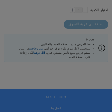
images
the
-
images
gallery
+
In
اللون
اختيار الكمية
gallery
stock
الرمادي
–
موزع
إضافة إلى عربة التسوق
مياه
فيليبس
بتحميل
سفلي
هذا العرض متاح للعملاء الجدد والحاليين.
للتوصيل لأول مرة، يلزم توفر حد أدنى
من زجاجتين
فارغتين.
مع
سيتم فرض مبلغ تأمين مسترد قدره
25 درهمًا
لكل زجاجة
تعقيم
على العملاء الجدد.
بالأشعة
فوق
البنفسجية
+
20
زجاجة
NESTLÉ.COM
اتصل بنا