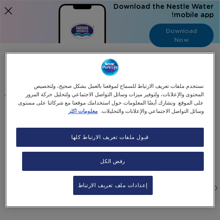
Download the Nestle Water
mobile app!
Download
Now
Language
عربي
نستخدم ملفات تعريف الارتباط للسماح لموقعنا بالعمل بشكل صحيح، ولتخصيص
البحث
المحتوى والإعلانات، ولتوفير ميزات وسائل التواصل الاجتماعي ولتحليل حركة المرور
على الموقع. ونشارك أيضًا المعلومات حول استخدامك موقعنا مع شركائنا على مستوى
وسائل التواصل الاجتماعي والإعلانات والتحليلات.
معلومات اكثر
الرئيسية
قسائم الكترونية
قسيمة إلكترونية لإعادة تعبئة 20 × 5 جالون
قبول ملفات تعريف الارتباط كلها
Skip
رفض الكل
Skip
to
قسيمة إلكترونية لإعادة تعبئة 20 × 5 جالون
the
to
end
the
إعدادات ملف تعريف الارتباط
٢٢٠٫٠٠AED
-
beginning
of
+
اختيار الكمية
the
of
images
the