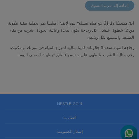
images
gallery
إضافة إلى عربة التسوق
gallery
ابقَ منتعشًا ومُرَوَّقًا مع مياه نستله®️ بيور لايف®️! مياهنا تمر بعملية تنقية مكونة
من 12 خطوة، علشان كل زجاجة تكون لذيذة وعالية الجودة. اشرب من نقاء
الطبيعة واستمتع بكل رشفة.
زجاجة المياه سعة 5 جالونات لدينا مثالية لموزع المياه في منزلك أو مكتبك،
وهي مثالية للشرب والطهي على حد سواء! عزز ترطيبك الصحي اليوم!
NESTLÉ.COM
اتصل بنا
إشعار الخصوصية