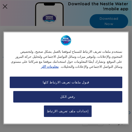
Download the Nestle Water
mobile app!
Download
Now
Language
عربي
نستخدم ملفات تعريف الارتباط للسماح لموقعنا بالعمل بشكل صحيح، ولتخصيص
البحث
المحتوى والإعلانات، ولتوفير ميزات وسائل التواصل الاجتماعي ولتحليل حركة المرور
على الموقع. ونشارك أيضًا المعلومات حول استخدامك موقعنا مع شركائنا على مستوى
وسائل التواصل الاجتماعي والإعلانات والتحليلات.
معلومات اكثر
الرئيسية
جميع منتجاتنا
Panasonic Bottom Load Dispenser
قبول ملفات تعريف الارتباط كلها
Skip
رفض الكل
Skip
to
Panasonic Bottom Load Dispenser
the
to
end
the
إعدادات ملف تعريف الارتباط
Special
٦٥٠٫٠٠AED
٧٤٠٫٠٠AED
-
beginning
of
Price
+
the
of
اختيار الكمية
images
the