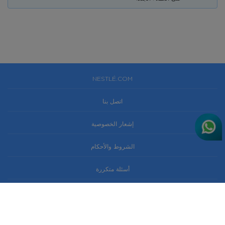
NESTLÉ.COM
اتصل بنا
إشعار الخصوصية
الشروط والأحكام
أسئلة متكررة
إن نستله® وبيور لايف® هي علامات تجارية مسجلة لشركة سوسيتيه دي
برودوي نستله إس. إيه. فيفي – سويسرا. © 2021 مصنع نستله ووترز،
الإمارات العربية المتحدة