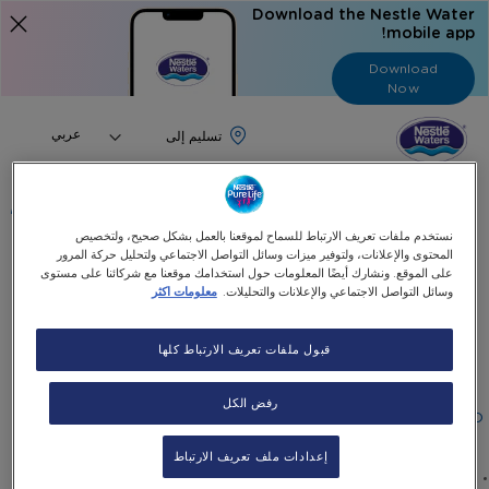
Download the Nestle Water
mobile app!
Download
Now
Language
عربي
البحث
نستخدم ملفات تعريف الارتباط للسماح لموقعنا بالعمل بشكل صحيح، ولتخصيص
المحتوى والإعلانات، ولتوفير ميزات وسائل التواصل الاجتماعي ولتحليل حركة المرور
الرئيسية
جميع منتجاتنا
على الموقع. ونشارك أيضًا المعلومات حول استخدامك موقعنا مع شركائنا على مستوى
وسائل التواصل الاجتماعي والإعلانات والتحليلات.
معلومات اكثر
موزع كلوفر (أسود) + 5 قسائم إلكترونية مجانية
Skip
قبول ملفات تعريف الارتباط كلها
Skip
to
موزع كلوفر (أسود) + 5 قسائم إلكترونية مجانية
the
to
رفض الكل
end
the
٧٠٥٫٠٠AED
beginning
of
معلومات المنتج
the
of
إعدادات ملف تعريف الارتباط
images
the
الموديل: B14A (أسود)