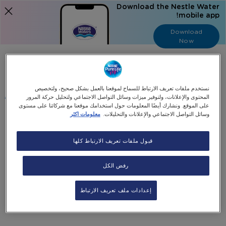
Download the Nestle Water
mobile app!
Download
Now
Language
عربي
نستخدم ملفات تعريف الارتباط للسماح لموقعنا بالعمل بشكل صحيح، ولتخصيص
البحث
المحتوى والإعلانات، ولتوفير ميزات وسائل التواصل الاجتماعي ولتحليل حركة المرور
على الموقع. ونشارك أيضًا المعلومات حول استخدامك موقعنا مع شركائنا على مستوى
وسائل التواصل الاجتماعي والإعلانات والتحليلات.
معلومات اكثر
عربة التسوق
قبول ملفات تعريف الارتباط كلها
لا يوجد لديك منتجات في سلة التسوق الخاصة بك
انقر
هنا
لمتابعة التسوق.
رفض الكل
إعدادات ملف تعريف الارتباط