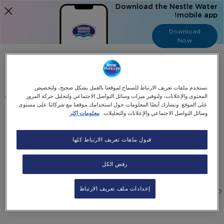
Download the Nestle Water
mobile app!
Download
Now
Language
عربي
نستخدم ملفات تعريف الارتباط للسماح لموقعنا بالعمل بشكل صحيح، ولتخصيص
البحث
المحتوى والإعلانات، ولتوفير ميزات وسائل التواصل الاجتماعي ولتحليل حركة المرور
على الموقع. ونشارك أيضًا المعلومات حول استخدامك موقعنا مع شركائنا على مستوى
وسائل التواصل الاجتماعي والإعلانات والتحليلات.
معلومات اكثر
الرئيسية
جميع منتجاتنا
أكواب بلاستيك (٢٠٠ مل)
قبول ملفات تعريف الارتباط كلها
Skip
Skip
to
أكواب بلاستيك (٢٠٠ مل)
رفض الكل
the
to
end
the
1000 Cups
beginning
of
إعدادات ملف تعريف الارتباط
٣٥٫٠٠AED
-
the
of
+
اختيار الكمية
images
the
images
gallery