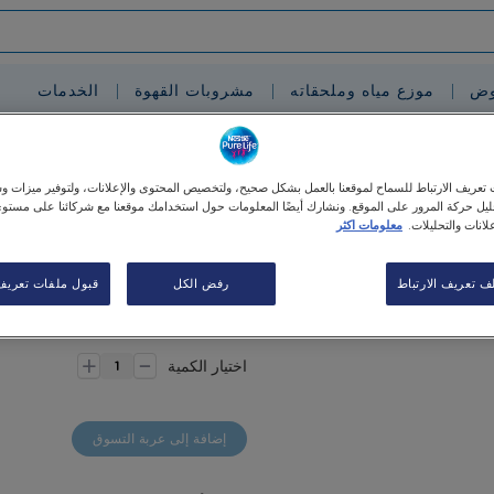
وض
موزع مياه وملحقاته
مشروبات القهوة
الخدمات
اخنة (٢٠٠ مل)
عريف الارتباط للسماح لموقعنا بالعمل بشكل صحيح، ولتخصيص المحتوى والإعلانات، ولتوفير ميزات وس
حليل حركة المرور على الموقع. ونشارك أيضًا المعلومات حول استخدامك موقعنا مع شركائنا على مستو
لانات والتحليلات.
معلومات اكثر
أكواب ورقية أونصات لل
1000 كوب
ف تعريف الارتباط
رفض الكل
قبول ملفات تعريف ا
٨٥٫٠٠AED
-
+
اختيار الكمية
إضافة إلى عربة التسوق