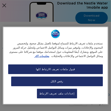
Download the Nestle Water
mobile app!
Download
Now
Language
عربي
نستخدم ملفات تعريف الارتباط للسماح لموقعنا بالعمل بشكل صحيح، ولتخصيص
البحث
المحتوى والإعلانات، ولتوفير ميزات وسائل التواصل الاجتماعي ولتحليل حركة المرور
على الموقع. ونشارك أيضًا المعلومات حول استخدامك موقعنا مع شركائنا على مستوى
وسائل التواصل الاجتماعي والإعلانات والتحليلات.
معلومات اكثر
الرئيسية
جميع منتجاتنا
Panasonic Touchless Bottom Load Dispenser
قبول ملفات تعريف الارتباط كلها
Skip
رفض الكل
Skip
to
Panasonic Touchless Bottom Load Dispenser
the
to
end
the
إعدادات ملف تعريف الارتباط
Special
٩٧٥٫٠٠AED
١٬٠٩٠٫٠٠AED
-
beginning
of
Price
+
the
of
اختيار الكمية
images
the