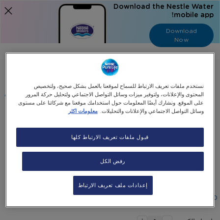
Download the Nestle Water
mobile app!
Download
Now
Language
عربي
نستخدم ملفات تعريف الارتباط للسماح لموقعنا بالعمل بشكل صحيح، ولتخصيص
البحث
المحتوى والإعلانات، ولتوفير ميزات وسائل التواصل الاجتماعي ولتحليل حركة المرور
على الموقع. ونشارك أيضًا المعلومات حول استخدامك موقعنا مع شركائنا على مستوى
وسائل التواصل الاجتماعي والإعلانات والتحليلات.
معلومات اكثر
الرئيسية
جميع منتجاتنا
Panasonic Bottom Load Dispenser + 50 Bottles
قبول ملفات تعريف الارتباط كلها
Skip
رفض الكل
Skip
to
24% Off
the
to
Panasonic Bottom Load Dispenser + 50 bottles
end
the
إعدادات ملف تعريف الارتباط
beginning
of
٩٧٥٫٠٠AED
١٬٢٩٠٫٠٠AED
the
of
-
images
the