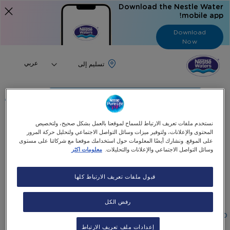
Download the Nestle Water
mobile app!
Download
Now
Language
عربي
البحث
نستخدم ملفات تعريف الارتباط للسماح لموقعنا بالعمل بشكل صحيح، ولتخصيص
الرئيسية
جميع منتجاتنا
المحتوى والإعلانات، ولتوفير ميزات وسائل التواصل الاجتماعي ولتحليل حركة المرور
نستله بيور لايف، مياه شرب معبأة خالية من الصوديوم، ١٢ × ٢٠٠ مل
على الموقع. ونشارك أيضًا المعلومات حول استخدامك موقعنا مع شركائنا على مستوى
وسائل التواصل الاجتماعي والإعلانات والتحليلات.
معلومات اكثر
Skip
Skip
to
قبول ملفات تعريف الارتباط كلها
نستله بيور لايف، مياه شرب معبأة خالية من الصوديوم، ١٢ ×
the
to
٢٠٠ مل
end
the
beginning
of
رفض الكل
0.2L / 12 قنينة
the
of
٨٫١٥AED
-
images
the
+
إعدادات ملف تعريف الارتباط