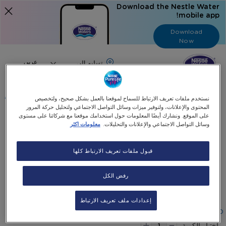
Download the Nestle Water
mobile app!
Download
Now
Language
عربي
البحث
نستخدم ملفات تعريف الارتباط للسماح لموقعنا بالعمل بشكل صحيح، ولتخصيص
المحتوى والإعلانات، ولتوفير ميزات وسائل التواصل الاجتماعي ولتحليل حركة المرور
على الموقع. ونشارك أيضًا المعلومات حول استخدامك موقعنا مع شركائنا على مستوى
وسائل التواصل الاجتماعي والإعلانات والتحليلات.
معلومات اكثر
الرئيسية
اشحن رصيد المحفظة الالكترونية
المحفظة الإلكترونية 100 درهم
قبول ملفات تعريف الارتباط كلها
Skip
Skip
to
المحفظة الإلكترونية 100 درهم
رفض الكل
the
to
end
the
AED 100 Top Up E-Wallet Card
beginning
of
إعدادات ملف تعريف الارتباط
the
of
١٠٠٫٠٠AED
-
images
the
+