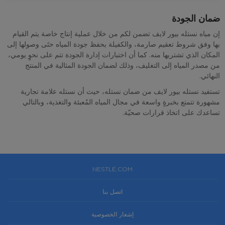
ضمان الجودة
إن مياه نستله بيور لايف تضمن لكم من خلال عملية إنتاج خاصة يتم القيام
بها وفق شروط تعقيم صارمة، والكفيلة بحفظ جودة المياه حتَى وصولها إلى
المكان الذي تشتريها منه. كما أن اختبارات إدارة الجودة تتم على نحوٍ يومي،
من مصدر المياه إلى التغليف، وذلك لضمان الجودة المثالية في المنتج
النهائي.
تستفيد نستله بيور لايف من ضمان نستله، حيث أن نستله علامة تجارية
مشهورة تتمتع بخبرةٍ واسعة في مجال المياه المُعبئة والتغذية، وبالتالي
تساعدك على اتخاذ قرارات صحيّة.
NESTLÉ.COM
اتصل بنا
إشعار الخصوصية