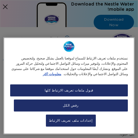
Download the Nestle Water
mobile app!
Download
Now
Language
عربي
البحث
نستخدم ملفات تعريف الارتباط للسماح لموقعنا بالعمل بشكل صحيح، ولتخصيص
المحتوى والإعلانات، ولتوفير ميزات وسائل التواصل الاجتماعي ولتحليل حركة المرور
على الموقع. ونشارك أيضًا المعلومات حول استخدامك موقعنا مع شركائنا على مستوى
وسائل التواصل الاجتماعي والإعلانات والتحليلات.
معلومات اكثر
معلومات عنا
قبول ملفات تعريف الارتباط كلها
تمثّل نستله® بيور لايف® الوعد بتقديم مياه ذات جودة عالية بطعم لذيذ قليل
الصوديوم التي يمكن لعائلتك أن تثق بها. طعمها العذب والمنعش، سلاستها
وجودتها التي لا تقارن تلبّي احتياجات الارتواء اليومية لكل أفراد عائلتك.
رفض الكل
في جميع مراحل عمليات نستله® بيور لايف®، تخضع المياه لمستويات عالية
من التنقية ومن ثم يتم إضافة المعادن الأساسية إليها بواسطة نظام آليّ
إعدادات ملف تعريف الارتباط
مبرمج لإنتاج مياه آمنة وصحية ذات طعم رائع تضمن جودة ونقاء المياه في
كل عبوة.